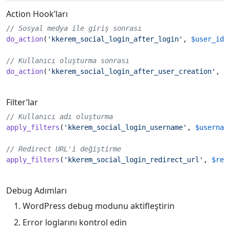
Action Hook’ları
// Sosyal medya ile giriş sonrası
do_action
(
'kkerem_social_login_after_login'
, 
$
user_id
,
// Kullanıcı oluşturma sonrası
do_action
(
'kkerem_social_login_after_user_creation'
, 
$
Filter’lar
// Kullanıcı adı oluşturma
apply_filters
(
'kkerem_social_login_username'
, 
$
usernam
// Redirect URL'i değiştirme
apply_filters
(
'kkerem_social_login_redirect_url'
, 
$
red
Debug Adımları
WordPress debug modunu aktifleştirin
Error loglarını kontrol edin