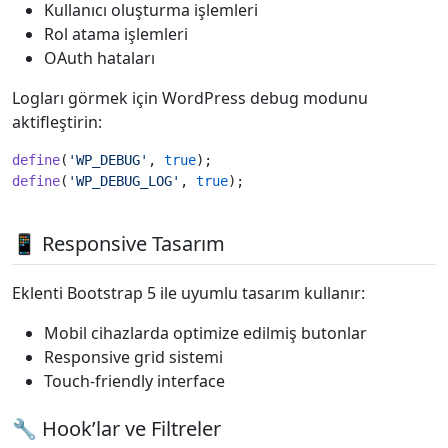
Kullanıcı oluşturma işlemleri
Rol atama işlemleri
OAuth hataları
Logları görmek için WordPress debug modunu
aktifleştirin:
define
(
'WP_DEBUG'
, 
true
define
(
'WP_DEBUG_LOG'
, 
true
);
📱 Responsive Tasarım
Eklenti Bootstrap 5 ile uyumlu tasarım kullanır:
Mobil cihazlarda optimize edilmiş butonlar
Responsive grid sistemi
Touch-friendly interface
🔧 Hook’lar ve Filtreler