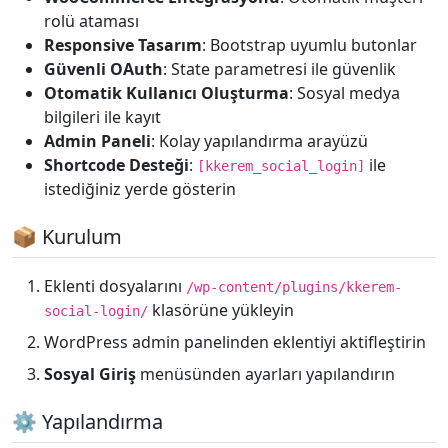
rolü ataması
Responsive Tasarım
: Bootstrap uyumlu butonlar
Güvenli OAuth
: State parametresi ile güvenlik
Otomatik Kullanıcı Oluşturma
: Sosyal medya
bilgileri ile kayıt
Admin Paneli
: Kolay yapılandırma arayüzü
Shortcode Desteği
:
ile
[kkerem_social_login]
istediğiniz yerde gösterin
📦 Kurulum
Eklenti dosyalarını
/wp-content/plugins/kkerem-
klasörüne yükleyin
social-login/
WordPress admin panelinden eklentiyi aktifleştirin
Sosyal Giriş
menüsünden ayarları yapılandırın
⚙️ Yapılandırma